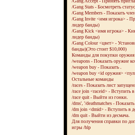
/Gang Accept - Принять пригла
/Gang Stats - Босмотреть стат
/Gang Members - Показать чле
/Gang Invite <имя игрока> - П
лидер банды)
/Gang Kick <имя игрока> - Ки
лидер банды)
/Gang Colour <цвет> - Устано
банды)(Это стоит $10,000)
Команды для покупки оружия
/weapons - Показать оружие кот
/weapon buy - Показать .
/weapon buy <id оружия> <пул
Остальные команды
/races - Показать лист запуще
/race join <raceid> - Вступить в
/race quit - Выйти из гонки.
/dms', '/deathmatches - Показа
/dm join <dmid> - Вступить в д
/dm quit - Выйти из десмача.
Для получения справки по до
игры /hlp