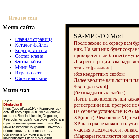
*ВиРуС* GTA San Andreas
Игра по сети
Меню сайта
SA-MP GTO Mod
Главная страница
После захода на сервер вам б
Каталог файлов
ник. На ваш ник будет сохраня
Коды для игры
приобретенный бизнес(имуще
Состав клана
Для регистрации вам надо вкл
Фотоальбом
Мини Чат
/register [password]
Игра по сети
(без квадратных скобок)
Обратная связь
Далее вводите ваш логин и па
/login [password]
Мини-чат
(без квадратных скобок)
Логин надо вводить при каждо
регистрации ваш прогресс не 
На сервере установлен RPG м
XP(опыт). Чем болше ХР, тем 
ХР на сервере можно получит
участия в дедматчах и гонках.
(Маркеры появляются на карте 