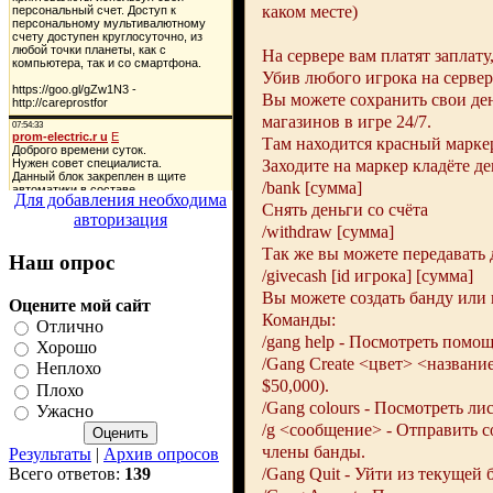
каком месте)
На сервере вам платят заплат
Убив любого игрока на сервере
Вы можете сохранить свои ден
магазинов в игре 24/7.
Там находится красный маркер
Заходите на маркер кладёте де
/bank [сумма]
Для добавления необходима
Снять деньги со счёта
авторизация
/withdraw [сумма]
Так же вы можете передавать
Наш опрос
/givecash [id игрока] [сумма]
Вы можете создать банду или
Оцените мой сайт
Команды:
Отлично
/gang help - Посмотреть помо
Хорошо
/Gang Create <цвет> <названи
Неплохо
$50,000).
Плохо
/Gang colours - Посмотреть лис
Ужасно
/g <сообщение> - Отправить с
члены банды.
Результаты
|
Архив опросов
/Gang Quit - Уйти из текущей 
Всего ответов:
139